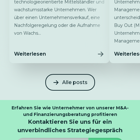
technologieorientierte Mittelständler und
Unternehmen
wachstumsstarke Unternehmen. Wer
Management
über einen Unternehmensverkauf, eine
unterschei
Nachfolgeregelung oder die Aufnahme
Buy Out (M
von Wachs...
Unternehme
Managemen
Weiterlesen
Weiterle
Alle posts
Erfahren Sie wie Unternehmer von unserer M&A-
und Finanzierungsberatung profitieren
Kontaktieren Sie uns für ein
unverbindliches Strategiegespräch