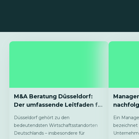
M&A Beratung Düsseldorf:
Managem
Der umfassende Leitfaden für
nachfol
Ihren erfolgreichen
unterne
Düsseldorf gehört zu den
Ein Manage
Unternehmensverkauf
externe
bedeutendsten Wirtschaftsstandorten
bezeichnet
Deutschlands – insbesondere für
Unternehm