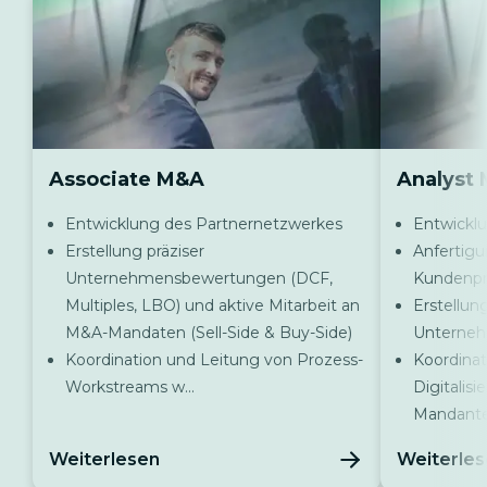
Associate M&A
Analyst 
Entwicklung des Partnernetzwerkes
Entwickl
Erstellung präziser
Anfertigu
Unternehmensbewertungen (DCF,
Kundenpr
Multiples, LBO) und aktive Mitarbeit an
Erstellun
M&A-Mandaten (Sell-Side & Buy-Side)
Unterne
Koordination und Leitung von Prozess-
Koordina
Workstreams w...
Digitalisi
Mandant
Weiterlesen
Weiterle