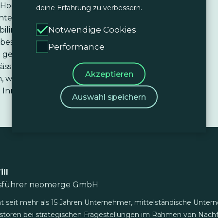
Hochleistungsprodukten. nTop wird von
deine Erfahrung zu verbessern.
Unternehmen weltweit in den Bereichen Luft- und
Notwendige Cookies
ilindustrie, Industrie, Medizin und Konsumgüter
 beschleunigt den Designprozess, sodass bessere
Performance
 gebracht werden können. nTop fügt sich nahtlos in
lässt sich in bestehende Design-, Analyse- und
Akzeptieren
 wodurch es einfacher wird, Designwissen zu teilen,
Innovationen schneller als je zuvor voranzutreiben.
Auswahl speichern
ill
tsführer neomerge GmbH
ät seit mehr als 15 Jahren Unternehmer, mittelständische Unter
storen bei strategischen Fragestellungen im Rahmen von Nach