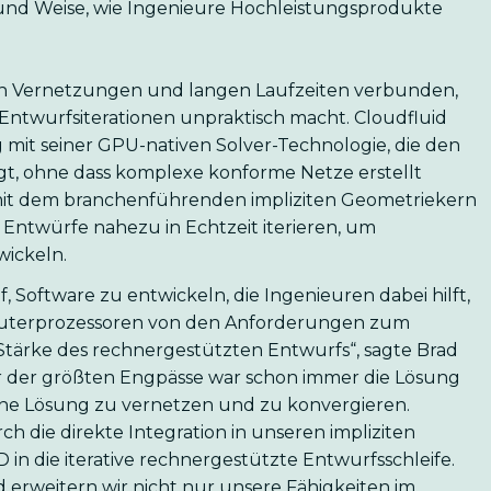
t und Weise, wie Ingenieure Hochleistungsprodukte
xen Vernetzungen und langen Laufzeiten verbunden,
Entwurfsiterationen unpraktisch macht. Cloudfluid
mit seiner GPU-nativen Solver-Technologie, die den
agt, ohne dass komplexe konforme Netze erstellt
it dem branchenführenden impliziten Geometriekern
ntwürfe nahezu in Echtzeit iterieren, um
ickeln.
, Software zu entwickeln, die Ingenieuren dabei hilft,
mputerprozessoren von den Anforderungen zum
 Stärke des rechnergestützten Entwurfs“, sagte Brad
r der größten Engpässe war schon immer die Lösung
eine Lösung zu vernetzen und zu konvergieren.
ch die direkte Integration in unseren impliziten
in die iterative rechnergestützte Entwurfsschleife.
 erweitern wir nicht nur unsere Fähigkeiten im