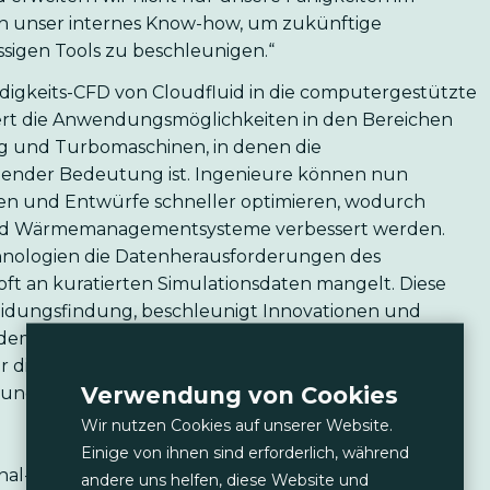
ch unser internes Know-how, um zukünftige
ssigen Tools zu beschleunigen.“
digkeits-CFD von Cloudfluid in die computergestützte
ert die Anwendungsmöglichkeiten in den Bereichen
ng und Turbomaschinen, in denen die
ender Bedeutung ist. Ingenieure können nun
n und Entwürfe schneller optimieren, wodurch
und Wärmemanagementsysteme verbessert werden.
chnologien die Datenherausforderungen des
oft an kuratierten Simulationsdaten mangelt. Diese
heidungsfindung, beschleunigt Innovationen und
 indem sie die kostengünstige Generierung
 die Schulung prädiktiver Modelle in digitalen
Verwendung von Cookies
rung ermöglicht.
Wir nutzen Cookies auf unserer Website.
Einige von ihnen sind erforderlich, während
al-Design-Software für die schnelle und effiziente
andere uns helfen, diese Website und