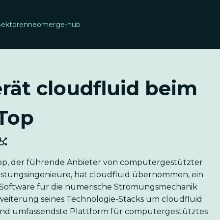
Sektoren
neomerge-hub
ät cloudfluid beim
Top
op, der führende Anbieter von computergestützter
istungsingenieure, hat cloudfluid übernommen, ein
 Software für die numerische Strömungsmechanik
 Erweiterung seines Technologie-Stacks um cloudfluid
e und umfassendste Plattform für computergestütztes