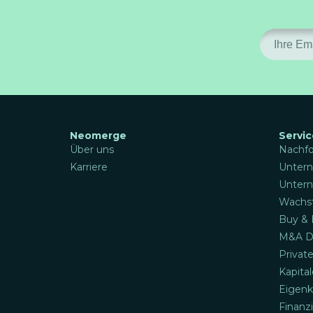
Neomerge
Servic
Über uns
Nachfo
Karriere
Unter
Unter
Wachst
Buy & 
M&A De
Privat
Kapita
Eigenk
Finanz