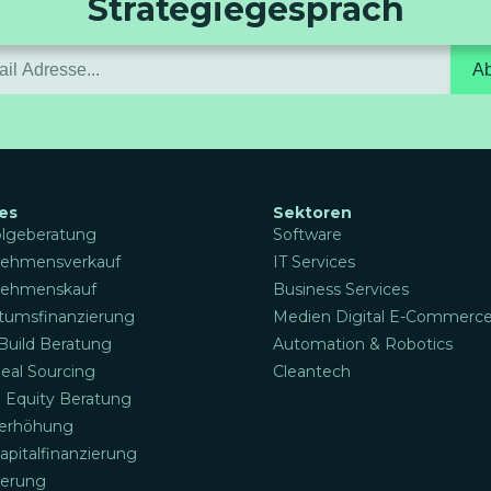
Strategiegespräch
A
es
Sektoren
lgeberatung
Software
nehmensverkauf
IT Services
nehmenskauf
Business Services
umsfinanzierung
Medien Digital E-Commerc
Build Beratung
Automation & Robotics
al Sourcing
Cleantech
e Equity Beratung
lerhöhung
apitalfinanzierung
ierung