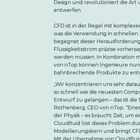
Design und revolutioniert die Ar
entwerfen.
CFD ist in der Regel mit komple
was die Verwendung in schnellen 
begegnet dieser Herausforderung 
Flüssigkeitsstrom präzise vorhers
werden müssen. In Kombination m
von nTop können Ingenieure nun E
bahnbrechende Produkte zu entw
„Wir konzentrieren uns sehr darauf
so schnell wie die neuesten Co
Entwurf zu gelangen – das ist die
Rothenberg, CEO von nTop. “Eine
der Physik – es braucht Zeit, um 
Cloudfluid löst dieses Problem dur
Modellierungskern und bringt CFD 
Mit der Übernahme von Cloudfluid