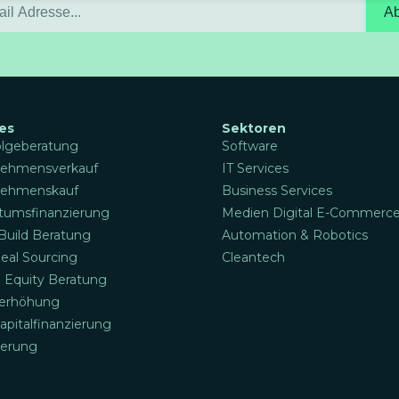
A
es
Sektoren
lgeberatung
Software
nehmensverkauf
IT Services
nehmenskauf
Business Services
umsfinanzierung
Medien Digital E-Commerc
Build Beratung
Automation & Robotics
al Sourcing
Cleantech
e Equity Beratung
lerhöhung
apitalfinanzierung
ierung