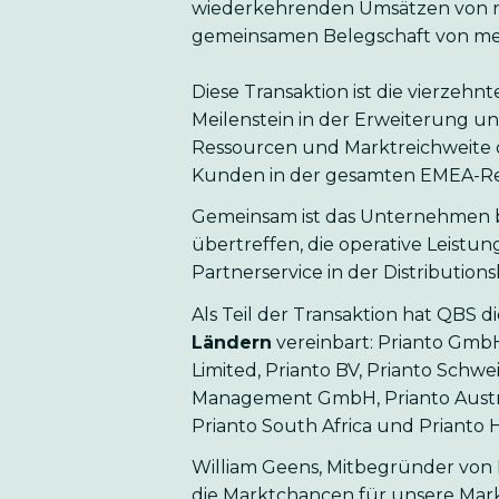
wiederkehrenden Umsätzen von na
gemeinsamen Belegschaft von meh
Diese Transaktion ist die vierzehn
Meilenstein in der Erweiterung 
Ressourcen und Marktreichweite d
Kunden in der gesamten EMEA-Re
Gemeinsam ist das Unternehmen be
übertreffen, die operative Leist
Partnerservice in der Distribution
Als Teil der Transaktion hat QBS
Ländern
vereinbart: Prianto GmbH
Limited, Prianto BV, Prianto Sch
Management GmbH, Prianto Austria 
Prianto South Africa und Prianto 
William Geens, Mitbegründer von 
die Marktchancen für unsere Mark