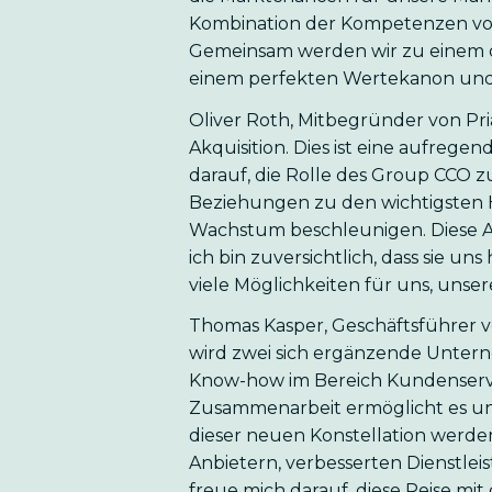
Kombination der Kompetenzen von
Gemeinsam werden wir zu einem de
einem perfekten Wertekanon und ei
Oliver Roth, Mitbegründer von Pri
Akquisition. Dies ist eine aufrege
darauf, die Rolle des Group CCO z
Beziehungen zu den wichtigsten H
Wachstum beschleunigen. Diese Ak
ich bin zuversichtlich, dass sie un
viele Möglichkeiten für uns, unser
Thomas Kasper, Geschäftsführer 
wird zwei sich ergänzende Untern
Know-how im Bereich Kundenservi
Zusammenarbeit ermöglicht es uns
dieser neuen Konstellation werde
Anbietern, verbesserten Dienstlei
freue mich darauf, diese Reise m