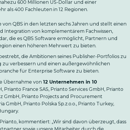
hezu 600 Millionen US-Dollar und einer
r als 400 Fachleuten in 12 Regionen.
te von QBS in den letzten sechs Jahren und stellt einen
und Integration von komplementärem Fachwissen,
ar, die es QBS Software ermöglicht, Partnern und
gion einen höheren Mehrwert zu bieten.
strebt, die Ambitionen seines Publisher-Portfolios zu
ung zu verbessern und einen außergewöhnlichen
sbranche für Enterprise Software zu bieten.
 die Übernahme von
12 Unternehmen in 10
, Prianto France SAS, Prianto Services GmbH, Prianto
weiz GmbH, Prianto Projects and Procurement
GmbH, Prianto Polska Sp.z.o.o., Prianto Turkey,
Hungary.
Prianto, kommentiert: „Wir sind davon überzeugt, dass
tpartner sowie unsere Mitarbeiter durch die