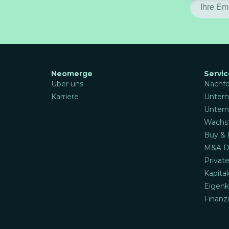
Neomerge
Servic
Über uns
Nachfo
Karriere
Unter
Unter
Wachst
Buy & 
M&A De
Privat
Kapita
Eigenk
Finanz