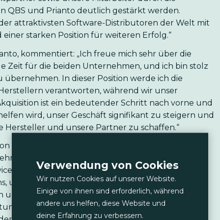
 QBS und Prianto deutlich gestärkt werden.
r attraktivsten Software-Distributoren der Welt mit
ner starken Position für weiteren Erfolg.“
anto, kommentiert: „Ich freue mich sehr über die
nde Zeit für die beiden Unternehmen, und ich bin stolz
u übernehmen. In dieser Position werde ich die
erstellern verantworten, während wir unser
quisition ist ein bedeutender Schritt nach vorne und
s helfen wird, unser Geschäft signifikant zu steigern und
e Hersteller und unsere Partner zu schaffen.“
von Prianto, kommentierte: „Dieser Zusammenschluss
ehmen vereinen, die beide über ein umfangreiches
Verwendung von Cookies
ce und Branchenwissen verfügen. Diese
Wir nutzen Cookies auf unserer Website.
, unsere Marktpräsenz effektiv zu verbessern. In
Einige von ihnen sind erforderlich, während
n unsere Kunden von einem breiteren Portfolio an
andere uns helfen, diese Website und
stungen und innovativen Lösungen profitieren. Ich
deine Erfahrung zu verbessern.
it dem gemeinsamen Team anzutreten.“