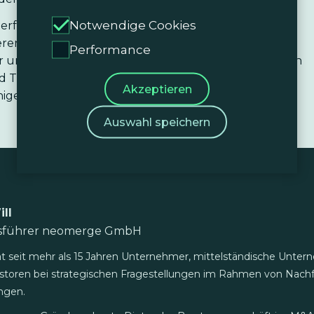
Notwendige Cookies
 perfekt zu uns. Durch die sorgfältige Integration
nseren zweistelligen organischen Wachstumsmotor
Performance
r und Publisher-Communities besser zu bedienen. Ich
 und Thomas zu uns stoßen, während wir unseren Weg
Akzeptieren
unigen“, so Dave Stevinson, Group CEO
Auswahl speichern
ill
tsführer neomerge GmbH
ät seit mehr als 15 Jahren Unternehmer, mittelständische Unter
storen bei strategischen Fragestellungen im Rahmen von Nach
ngen.